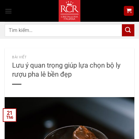
Bỏ
qua
nội
dung
Tìm
kiếm:
BÀI VIẾT
Lưu ý quan trọng giúp lựa chọn bộ ly
rượu pha lê bền đẹp
21
Th6