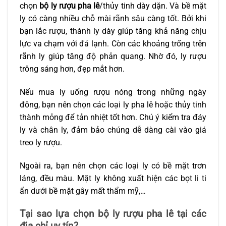
chọn
bộ ly rượu pha lê
/thủy tinh dày dặn. Và bề mặt
ly có càng nhiều chỗ mài rãnh sâu càng tốt. Bởi khi
bạn lắc rượu, thành ly dày giúp tăng khả năng chịu
lực va chạm với đá lạnh. Còn các khoảng trống trên
rãnh ly giúp tăng độ phản quang. Nhờ đó, ly rượu
trông sáng hơn, đẹp mắt hơn.
Nếu mua ly uống rượu nóng trong những ngày
đông, bạn nên chọn các loại ly pha lê hoặc thủy tinh
thành mỏng để tản nhiệt tốt hơn. Chú ý kiểm tra đáy
ly và chân ly, đảm bảo chúng dễ dàng cài vào giá
treo ly rượu.
Ngoài ra, bạn nên chọn các loại ly có bề mặt trơn
láng, đều màu. Mặt ly không xuất hiện các bọt li ti
ẩn dưới bề mặt gây mất thẩm mỹ,…
Tại sao lựa chọn bộ ly rượu pha lê tại các
địa chỉ uy tín?