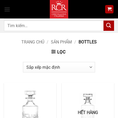
Bỏ
qua
nội
dung
Tìm
kiếm:
TRANG CHỦ
/
SẢN PHẨM
/
BOTTLES
LỌC
HẾT HÀNG