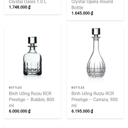
Crystal Oasis 1.0 L
Crystal Opera Round
Bottle
1.748.000
₫
1.645.000
₫
BOTTLES
BOTTLES
Bình Uống Rượu RCR
Bình Uống Rượu RCR
Prestige – Bubble, 800
Prestige – Carrara, 900
ml
ml
6.000.000
₫
6.195.000
₫