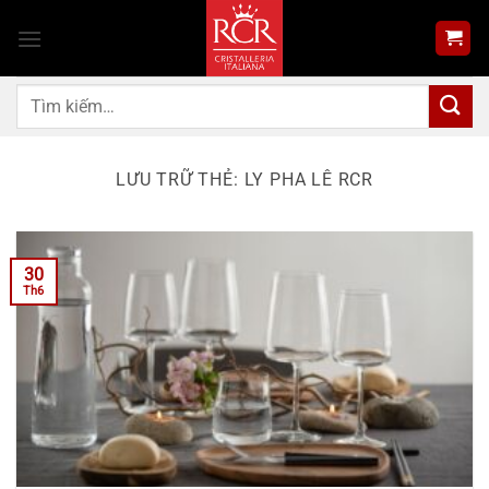
Bỏ
qua
nội
dung
Tìm
kiếm:
LƯU TRỮ THẺ:
LY PHA LÊ RCR
30
Th6