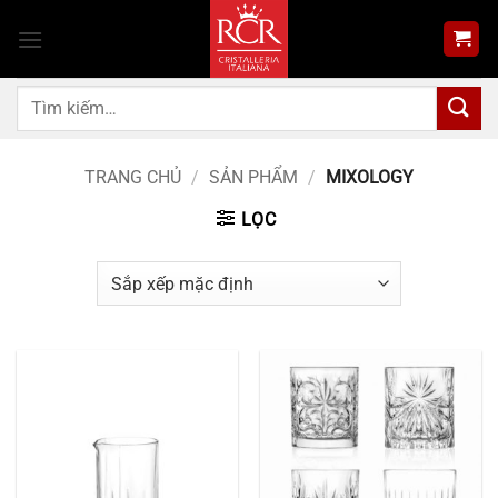
Bỏ
qua
nội
dung
Tìm
kiếm:
TRANG CHỦ
/
SẢN PHẨM
/
MIXOLOGY
LỌC