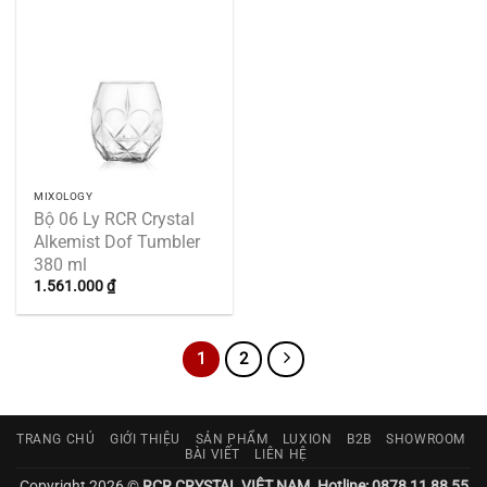
MIXOLOGY
Bộ 06 Ly RCR Crystal
Alkemist Dof Tumbler
380 ml
1.561.000
₫
1
2
TRANG CHỦ
GIỚI THIỆU
SẢN PHẨM
LUXION
B2B
SHOWROOM
BÀI VIẾT
LIÊN HỆ
Copyright 2026 ©
RCR CRYSTAL VIỆT NAM. Hotline: 0878 11 88 55