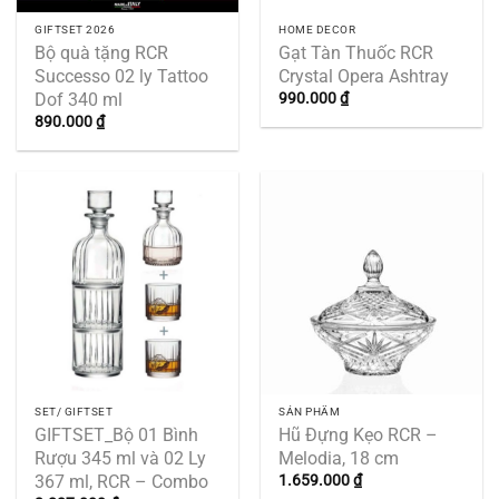
GIFTSET 2026
HOME DECOR
Bộ quà tặng RCR
Gạt Tàn Thuốc RCR
Successo 02 ly Tattoo
Crystal Opera Ashtray
Dof 340 ml
990.000
₫
890.000
₫
SET/ GIFTSET
SẢN PHẨM
GIFTSET_Bộ 01 Bình
Hũ Đựng Kẹo RCR –
Rượu 345 ml và 02 Ly
Melodia, 18 cm
367 ml, RCR – Combo
1.659.000
₫