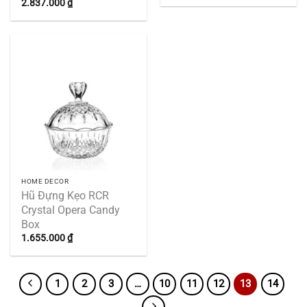
2.837.000
₫
HOME DECOR
Hũ Đựng Kẹo RCR
Crystal Opera Candy
Box
1.655.000
₫
1
2
3
…
10
11
12
13
14