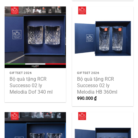
GIFTSET 2026
GIFTSET 2026
Bộ quà tặng RCR
Bộ quà tặng RCR
Successo 02 ly
Successo 02 ly
Melodia Dof 340 ml
Melodia HB 360ml
990.000
₫