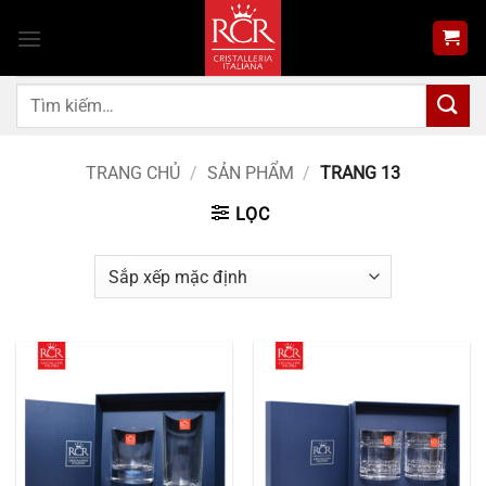
Bỏ
qua
nội
dung
Tìm
kiếm:
TRANG CHỦ
/
SẢN PHẨM
/
TRANG 13
LỌC