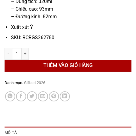
– Dung tích: 320ml
– Chiều cao: 93mm
– Đường kính: 82mm
Xuất xứ: Ý
SKU: RCRGS262780
Bộ quà tặng RCR Ricco 06 Ly Oasis Dof 320 ml số lượng
THÊM VÀO GIỎ HÀNG
Danh mục:
Giftset 2026
MÔ TẢ