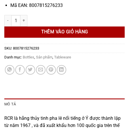
Mã EAN: 8007815276233
Bình nước RCR - Eco, 1.09 L số lượng
THÊM VÀO GIỎ HÀNG
SKU:
8007815276233
Danh mục:
Bottles
,
Sản phẩm
,
Tableware
MÔ TẢ
RCR là hãng thủy tinh pha lê nổi tiếng ở Ý được thành lập
từ năm 1967 , và đã xuất khẩu hơn 100 quốc gia trên thế