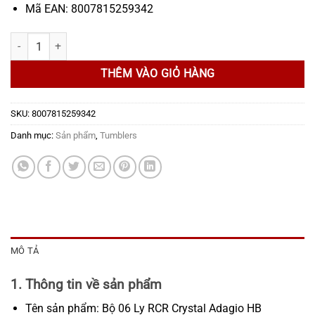
Mã EAN: 8007815259342
Bộ 06 Ly RCR Crystal Adagio HB Tumbler 400 ml số lượng
THÊM VÀO GIỎ HÀNG
SKU:
8007815259342
Danh mục:
Sản phẩm
,
Tumblers
MÔ TẢ
1. Thông tin về sản phẩm
Tên sản phẩm: Bộ 06 Ly RCR Crystal Adagio HB