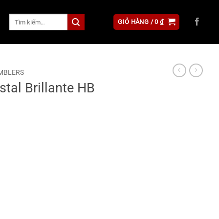
Tìm
GIỎ HÀNG /
0
₫
kiếm:
MBLERS
tal Brillante HB