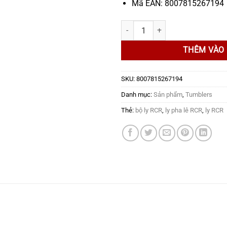
Mã EAN: 8007815267194
Bộ 06 Ly RCR Crystal Brillante HB
THÊM VÀO 
SKU:
8007815267194
Danh mục:
Sản phẩm
,
Tumblers
Thẻ:
bộ ly RCR
,
ly pha lê RCR
,
ly RCR