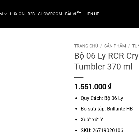
ẨM
LUXION
B2B
SHOWROOM
BÀI VIẾT
LIÊN HỆ
TRANG CHỦ
/
SẢN PHẨM
/
TU
Bộ 06 Ly RCR Crys
Tumbler 370 ml
1.551.000
₫
Quy Cách: Bộ 06 Ly
Bộ sưu tập: Brillante HB
Xuất xứ: Ý
SKU: 26719020106