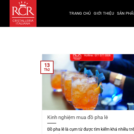
Bỏ
qua
TRANG CHỦ
GIỚI THIỆU
SẢN PH
nội
dung
13
Th2
Kinh nghiệm mua đồ pha lê
Đồ pha lê là cụm từ được tìm kiếm khá nhiều tr