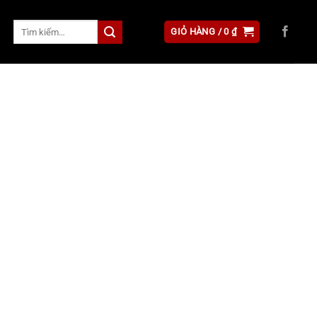
Tìm
GIỎ HÀNG /
0
₫
kiếm: