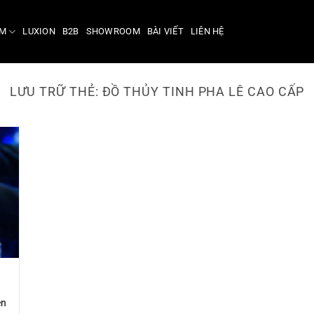
ẨM
LUXION
B2B
SHOWROOM
BÀI VIẾT
LIÊN HỆ
LƯU TRỮ THẺ:
ĐỒ THỦY TINH PHA LÊ CAO CẤP
ên