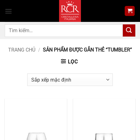
Bỏ
qua
nội
dung
Tìm
kiếm:
TRANG CHỦ
/
SẢN PHẨM ĐƯỢC GẮN THẺ “TUMBLER”
LỌC