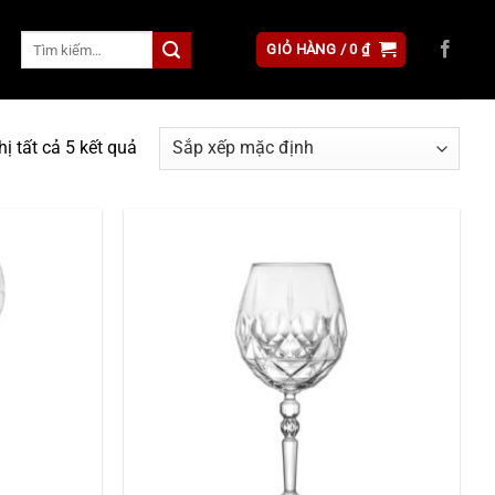
Tìm
GIỎ HÀNG /
0
₫
kiếm:
hị tất cả 5 kết quả