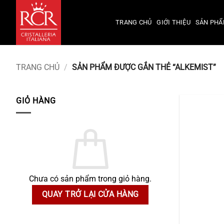
Bỏ
qua
TRANG CHỦ
GIỚI THIỆU
SẢN PH
nội
dung
TRANG CHỦ
/
SẢN PHẨM ĐƯỢC GẮN THẺ “ALKEMIST”
GIỎ HÀNG
Chưa có sản phẩm trong giỏ hàng.
QUAY TRỞ LẠI CỬA HÀNG