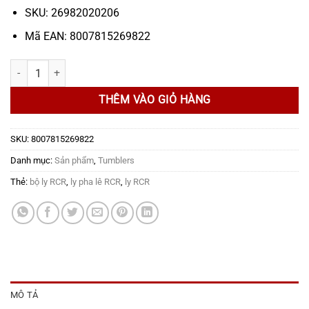
SKU: 26982020206
Mã EAN: 8007815269822
Bộ 06 Ly RCR - Sound Funky HB, 350 ml số lượng
THÊM VÀO GIỎ HÀNG
SKU:
8007815269822
Danh mục:
Sản phẩm
,
Tumblers
Thẻ:
bộ ly RCR
,
ly pha lê RCR
,
ly RCR
MÔ TẢ